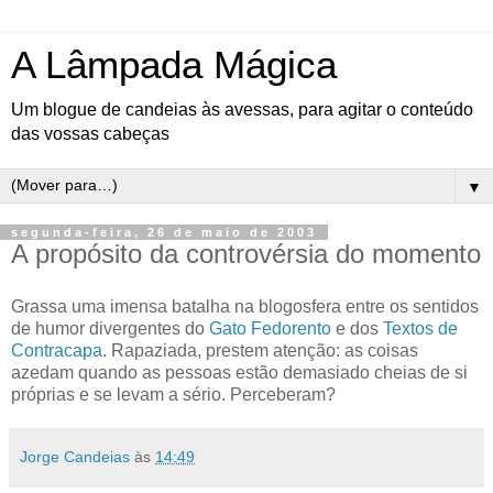
A Lâmpada Mágica
Um blogue de candeias às avessas, para agitar o conteúdo
das vossas cabeças
▼
segunda-feira, 26 de maio de 2003
A propósito da controvérsia do momento
Grassa uma imensa batalha na blogosfera entre os sentidos
de humor divergentes do
Gato Fedorento
e dos
Textos de
Contracapa
. Rapaziada, prestem atenção: as coisas
azedam quando as pessoas estão demasiado cheias de si
próprias e se levam a sério. Perceberam?
Jorge Candeias
às
14:49