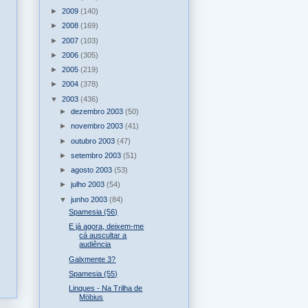
►
2009
(140)
►
2008
(169)
►
2007
(103)
►
2006
(305)
►
2005
(219)
►
2004
(378)
▼
2003
(436)
►
dezembro 2003
(50)
►
novembro 2003
(41)
►
outubro 2003
(47)
►
setembro 2003
(51)
►
agosto 2003
(53)
►
julho 2003
(54)
▼
junho 2003
(84)
Spamesia (56)
E já agora, deixem-me
cá auscultar a
audiência
Galxmente 3?
Spamesia (55)
Linques - Na Trilha de
Möbius