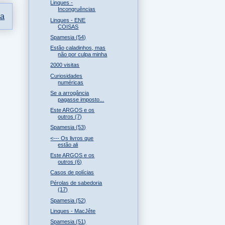
Linques -
Incongruências
ga
Linques - ENE
COISAS
Spamesia (54)
Estão caladinhos, mas
não por culpa minha
2000 visitas
Curiosidades
numéricas
Se a arrogância
pagasse imposto...
Este ARGOS e os
outros (7)
Spamesia (53)
<--- Os livros que
estão ali
Este ARGOS e os
outros (6)
Casos de polícias
Pérolas de sabedoria
(17)
Spamesia (52)
Linques - MacJête
Spamesia (51)