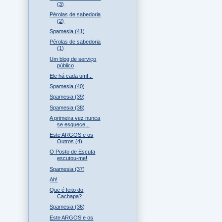
(3)
Pérolas de sabedoria
(2)
Spamesia (41)
Pérolas de sabedoria
(1)
Um blog de serviço
público
Ele há cada um!...
Spamesia (40)
Spamesia (39)
Spamesia (38)
A primeira vez nunca
se esquece...
Este ARGOS e os
Outros (4)
O Posto de Escuta
escutou-me!
Spamesia (37)
Ah!
Que é feito do
Cachapa?
Spamesia (36)
Este ARGOS e os