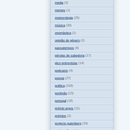
media
(3)
memes
(1)
meteorologia
(25)
música
(30)
onomástica
(1)
opinião de género
(2)
passatempos
(8)
pérolas de sabedoria
(17)
pico-entrevistas
(14)
podcasts
(4)
poesia
(27)
política
(318)
portimão
(23)
portugal
(18)
prémio argos
(11)
prémios
(2)
projecto gutenberg
(19)