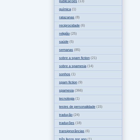
publicações
(13)
química
(1)
ratazanas
(8)
reciprocidade
(6)
religião
(25)
saúde
(5)
semanas
(85)
sobre a spam fiction
(21)
sobre a spamesia
(14)
sonhos
(1)
spam fiction
(9)
spamesia
(366)
tecnologia
(1)
testes de personalidade
(15)
tradução
(24)
traduções
(18)
transignorâncias
(6)
três livros por ano
(1)