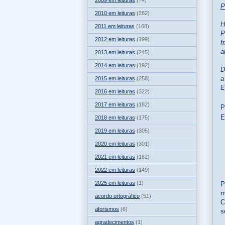
2009 em leituras
(74)
P
2010 em leituras
(282)
H
2011 em leituras
(168)
P
2012 em leituras
(199)
f
a
2013 em leituras
(245)
2014 em leituras
(192)
D
a
2015 em leituras
(258)
E
2016 em leituras
(322)
2017 em leituras
(182)
P
E
2018 em leituras
(175)
2019 em leituras
(305)
2020 em leituras
(301)
2021 em leituras
(182)
2022 em leituras
(149)
2025 em leituras
(1)
P
m
acordo ortográfico
(51)
C
aforismos
(6)
s
agradecimentos
(1)