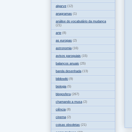
algarve
(12)
anagramas
(1)
análise do vocabulário da mudança
(21)
arte
(8)
as europas
(2)
astronomia
(16)
avisos paroquiais
(15)
balanços anuais
(25)
banda desenhada
(13)
bibliowiki
(9)
biologia
(5)
blogosfera
(267)
chamando a musa
(2)
ciência
(8)
cinema
(2)
coisas obsoletas
(21)