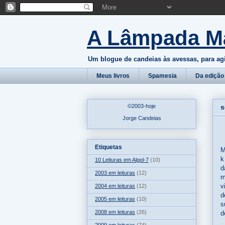
A Lâmpada M
Um blogue de candeias às avessas, para ag
Meus livros
Spamesia
Da edição
©2003-hoje
s
Jorge Candeias
Etiquetas
M
k
10 Leituras em Algol-7
(10)
d
2003 em leituras
(12)
m
v
2004 em leituras
(12)
d
2005 em leituras
(10)
s
2008 em leituras
(26)
d