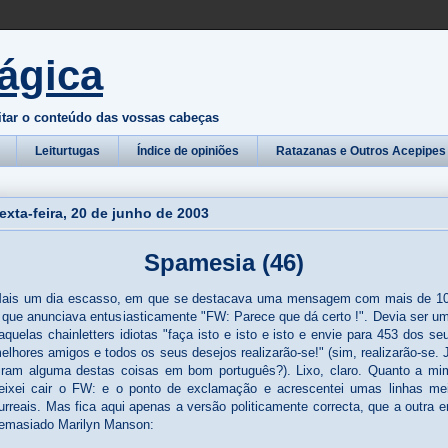
ágica
itar o conteúdo das vossas cabeças
Leiturtugas
Índice de opiniões
Ratazanas e Outros Acepipes
exta-feira, 20 de junho de 2003
Spamesia (46)
ais um dia escasso, em que se destacava uma mensagem com mais de 1
 que anunciava entusiasticamente "FW: Parece que dá certo !". Devia ser u
aquelas chainletters idiotas "faça isto e isto e isto e envie para 453 dos se
elhores amigos e todos os seus desejos realizarão-se!" (sim, realizarão-se. 
iram alguma destas coisas em bom português?). Lixo, claro. Quanto a mi
eixei cair o FW: e o ponto de exclamação e acrescentei umas linhas me
urreais. Mas fica aqui apenas a versão politicamente correcta, que a outra e
emasiado Marilyn Manson: