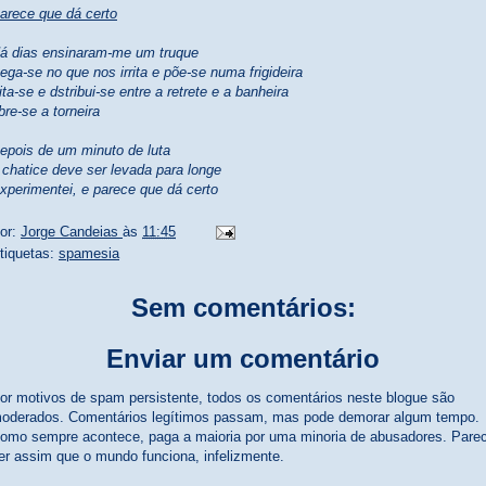
arece que dá certo
á dias ensinaram-me um truque
ega-se no que nos irrita e põe-se numa frigideira
rita-se e dstribui-se entre a retrete e a banheira
bre-se a torneira
epois de um minuto de luta
 chatice deve ser levada para longe
xperimentei, e parece que dá certo
or:
Jorge Candeias
às
11:45
tiquetas:
spamesia
Sem comentários:
Enviar um comentário
or motivos de spam persistente, todos os comentários neste blogue são
oderados. Comentários legítimos passam, mas pode demorar algum tempo.
omo sempre acontece, paga a maioria por uma minoria de abusadores. Pare
er assim que o mundo funciona, infelizmente.