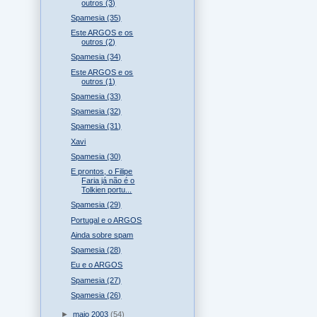
outros (3)
Spamesia (35)
Este ARGOS e os
outros (2)
Spamesia (34)
Este ARGOS e os
outros (1)
Spamesia (33)
Spamesia (32)
Spamesia (31)
Xavi
Spamesia (30)
E prontos, o Filipe
Faria já não é o
Tolkien portu...
Spamesia (29)
Portugal e o ARGOS
Ainda sobre spam
Spamesia (28)
Eu e o ARGOS
Spamesia (27)
Spamesia (26)
►
maio 2003
(54)