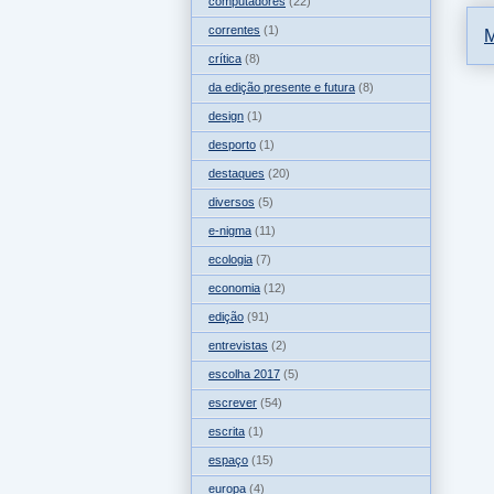
computadores
(22)
correntes
(1)
M
crítica
(8)
da edição presente e futura
(8)
design
(1)
desporto
(1)
destaques
(20)
diversos
(5)
e-nigma
(11)
ecologia
(7)
economia
(12)
edição
(91)
entrevistas
(2)
escolha 2017
(5)
escrever
(54)
escrita
(1)
espaço
(15)
europa
(4)