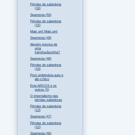
Pérolas de sabedoria
(16)
Spamesia (50)
Pérolas de sabedoria
(15)
Mais um! Mais um!
Spamesia (49)
Alguém precisa de
uma
transfusãozinha?
Spamesia (48)
Pérolas de sabedoria
(14)
Post umbiguista auto e
alo-crítico
Este ARGOS e os
outros (5)
O imperialismo das
pérolas sabedoras
Pérolas de sabedoria
(13)
Spamesia (47)
Pérolas de sabedoria
(12)
Spamesia (46)