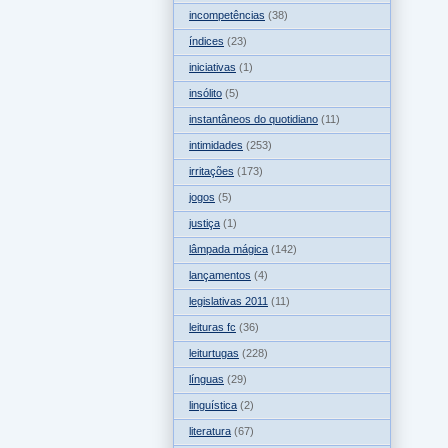
incompetências
(38)
índices
(23)
iniciativas
(1)
insólito
(5)
instantâneos do quotidiano
(11)
intimidades
(253)
irritações
(173)
jogos
(5)
justiça
(1)
lâmpada mágica
(142)
lançamentos
(4)
legislativas 2011
(11)
leituras fc
(36)
leiturtugas
(228)
línguas
(29)
linguística
(2)
literatura
(67)