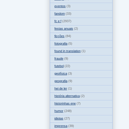
eventos
(3)
fandom
(33)
fc e f
(2937)
festas anuais
(2)
ficções
(84)
fotografia
(5)
found in translation
(1)
fraude
(9)
futebol
(22)
geofísica
(3)
geografia
(9)
hei de ler
(1)
história alternativa
(2)
historinhas ene
(7)
humor
(248)
idiotas
(27)
imprensa
(39)