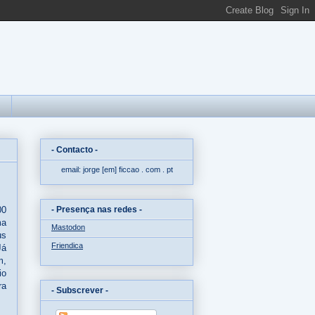
- Contacto -
email: jorge
[em]
ficcao . com . pt
- Presença nas redes -
00
ma
Mastodon
us
Friendica
Já
m,
io
ra
- Subscrever -