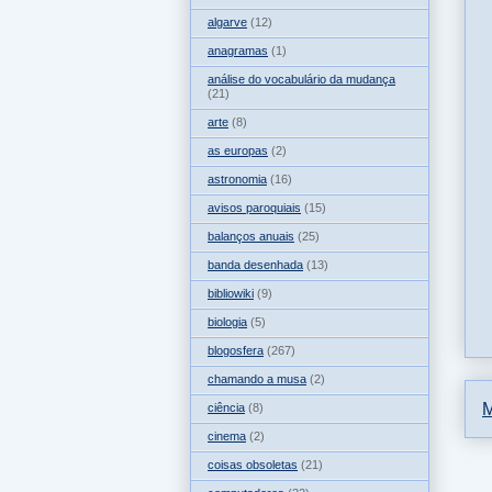
algarve
(12)
anagramas
(1)
análise do vocabulário da mudança
(21)
arte
(8)
as europas
(2)
astronomia
(16)
avisos paroquiais
(15)
balanços anuais
(25)
banda desenhada
(13)
bibliowiki
(9)
biologia
(5)
blogosfera
(267)
chamando a musa
(2)
M
ciência
(8)
cinema
(2)
coisas obsoletas
(21)