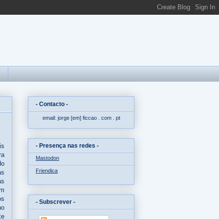
- Contacto -
email: jorge
[em]
ficcao . com . pt
- Presença nas redes -
is
ra
Mastodon
do
Friendica
as
as
em
os
- Subscrever -
ho
te