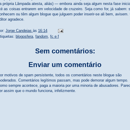
a própria Lâmpada atesta, aliás) — embora ainda seja algum nesta fase inicia
té as coisas entrarem em velocidade de cruzeiro. Seja como for, já sabem: 
onhecem ou têm algum blogue que julguem poder inserir-se ali bem, avisem.
ditor agradece.
or:
Jorge Candeias
às
16:14
tiquetas:
blogosfera
,
fandom
,
fc e f
Sem comentários:
Enviar um comentário
or motivos de spam persistente, todos os comentários neste blogue são
oderados. Comentários legítimos passam, mas pode demorar algum tempo.
omo sempre acontece, paga a maioria por uma minoria de abusadores. Pare
er assim que o mundo funciona, infelizmente.