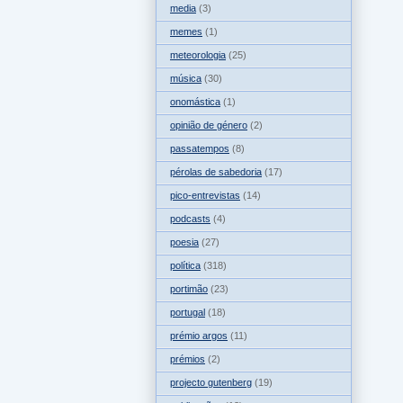
media
(3)
memes
(1)
meteorologia
(25)
música
(30)
onomástica
(1)
opinião de género
(2)
passatempos
(8)
pérolas de sabedoria
(17)
pico-entrevistas
(14)
podcasts
(4)
poesia
(27)
política
(318)
portimão
(23)
portugal
(18)
prémio argos
(11)
prémios
(2)
projecto gutenberg
(19)