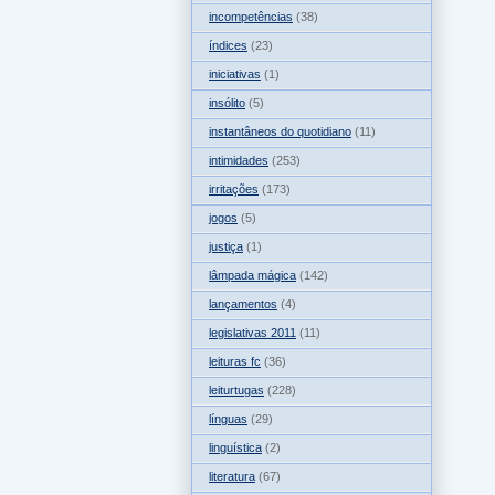
incompetências
(38)
índices
(23)
iniciativas
(1)
insólito
(5)
instantâneos do quotidiano
(11)
intimidades
(253)
irritações
(173)
jogos
(5)
justiça
(1)
lâmpada mágica
(142)
lançamentos
(4)
legislativas 2011
(11)
leituras fc
(36)
leiturtugas
(228)
línguas
(29)
linguística
(2)
literatura
(67)