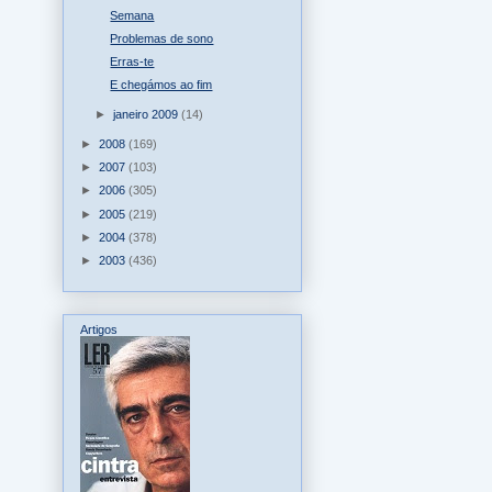
Semana
Problemas de sono
Erras-te
E chegámos ao fim
►
janeiro 2009
(14)
►
2008
(169)
►
2007
(103)
►
2006
(305)
►
2005
(219)
►
2004
(378)
►
2003
(436)
Artigos