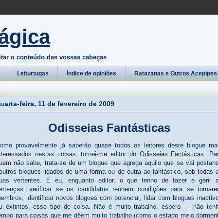
ágica
itar o conteúdo das vossas cabeças
Leiturtugas
Índice de opiniões
Ratazanas e Outros Acepipes
uarta-feira, 11 de fevereiro de 2009
Odisseias Fantásticas
omo provavelmente já saberão quase todos os leitores deste blogue ma
nteressados nestas coisas, tornei-me editor do
Odisseias Fantásticas
. Pa
uem não sabe, trata-se de um blogue que agrega aquilo que se vai postan
outros blogues ligados de uma forma ou de outra ao fantástico, sob todas 
uas vertentes. E eu, enquanto editor, o que tenho de fazer é gerir 
ertenças: verificar se os candidatos reúnem condições para se tornar
embros, identificar novos blogues com potencial, lidar com blogues inactiv
u extintos, esse tipo de coisa. Não é muito trabalho, espero — não ten
empo para coisas que me dêem muito trabalho (como o estado meio dormen