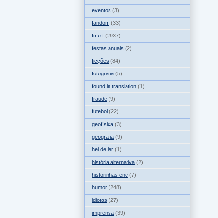
eventos
(3)
fandom
(33)
fc e f
(2937)
festas anuais
(2)
ficções
(84)
fotografia
(5)
found in translation
(1)
fraude
(9)
futebol
(22)
geofísica
(3)
geografia
(9)
hei de ler
(1)
história alternativa
(2)
historinhas ene
(7)
humor
(248)
idiotas
(27)
imprensa
(39)