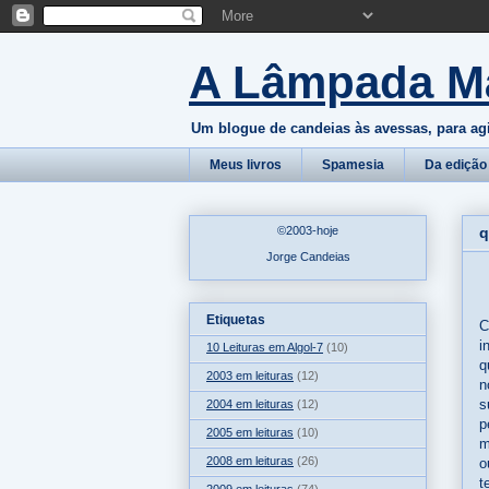
A Lâmpada M
Um blogue de candeias às avessas, para ag
Meus livros
Spamesia
Da edição
©2003-hoje
q
Jorge Candeias
Etiquetas
C
i
10 Leituras em Algol-7
(10)
q
2003 em leituras
(12)
n
s
2004 em leituras
(12)
p
2005 em leituras
(10)
m
2008 em leituras
(26)
o
t