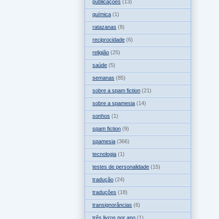
publicações
(13)
química
(1)
ratazanas
(8)
reciprocidade
(6)
religião
(25)
saúde
(5)
semanas
(85)
sobre a spam fiction
(21)
sobre a spamesia
(14)
sonhos
(1)
spam fiction
(9)
spamesia
(366)
tecnologia
(1)
testes de personalidade
(15)
tradução
(24)
traduções
(18)
transignorâncias
(6)
três livros por ano
(1)