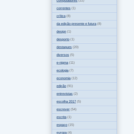
computadores
(22)
correntes
(1)
crítica
(8)
da edição presente e futura
(8)
design
(1)
desporto
(1)
destaques
(20)
diversos
(5)
e-nigma
(11)
ecologia
(7)
economia
(12)
edição
(91)
entrevistas
(2)
escolha 2017
(5)
escrever
(54)
escrita
(1)
espaço
(15)
europa
(4)