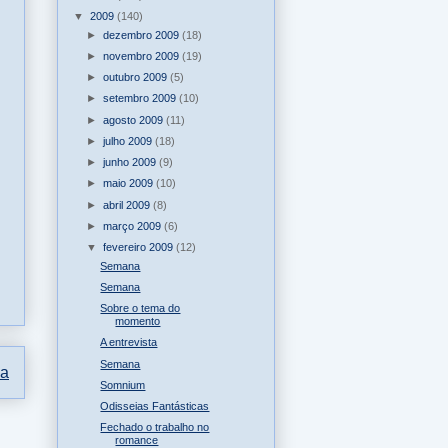
▼
2009
(140)
►
dezembro 2009
(18)
►
novembro 2009
(19)
►
outubro 2009
(5)
►
setembro 2009
(10)
►
agosto 2009
(11)
►
julho 2009
(18)
►
junho 2009
(9)
►
maio 2009
(10)
►
abril 2009
(8)
►
março 2009
(6)
▼
fevereiro 2009
(12)
Semana
Semana
Sobre o tema do
momento
A entrevista
Semana
ga
Somnium
Odisseias Fantásticas
Fechado o trabalho no
romance