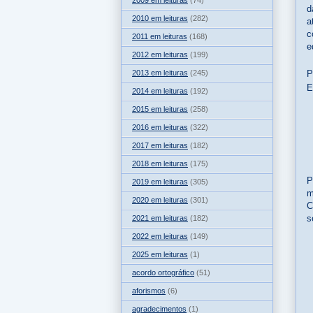
2009 em leituras
(74)
d
2010 em leituras
(282)
a
c
2011 em leituras
(168)
e
2012 em leituras
(199)
P
2013 em leituras
(245)
E
2014 em leituras
(192)
2015 em leituras
(258)
2016 em leituras
(322)
2017 em leituras
(182)
2018 em leituras
(175)
P
2019 em leituras
(305)
m
2020 em leituras
(301)
C
s
2021 em leituras
(182)
2022 em leituras
(149)
2025 em leituras
(1)
acordo ortográfico
(51)
aforismos
(6)
agradecimentos
(1)