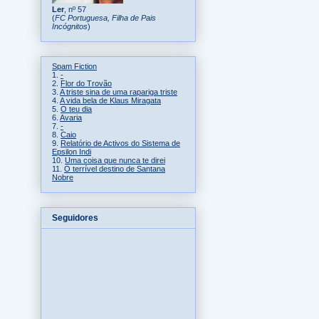
Ler
, nº 57
(
FC Portuguesa, Filha de Pais
Incógnitos
)
Spam Fiction
1.
-
2.
Flor do Trovão
3.
A triste sina de uma rapariga triste
4.
A vida bela de Klaus Miragata
5.
O teu dia
6.
Avaria
7.
-
8.
Caio
9.
Relatório de Activos do Sistema de
Epsilon Indi
10.
Uma coisa que nunca te direi
11.
O terrível destino de Santana
Nobre
Seguidores