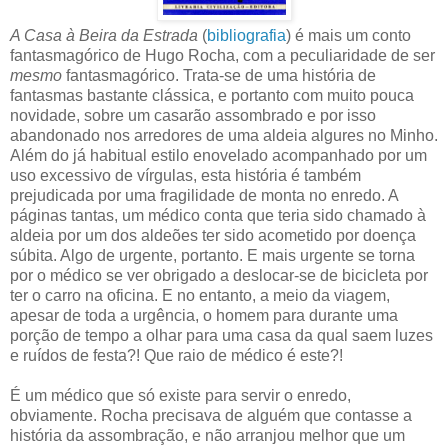
A Casa à Beira da Estrada
(
bibliografia
) é mais um conto
fantasmagórico de Hugo Rocha, com a peculiaridade de ser
mesmo
fantasmagórico. Trata-se de uma história de
fantasmas bastante clássica, e portanto com muito pouca
novidade, sobre um casarão assombrado e por isso
abandonado nos arredores de uma aldeia algures no Minho.
Além do já habitual estilo enovelado acompanhado por um
uso excessivo de vírgulas, esta história é também
prejudicada por uma fragilidade de monta no enredo. A
páginas tantas, um médico conta que teria sido chamado à
aldeia por um dos aldeões ter sido acometido por doença
súbita. Algo de urgente, portanto. E mais urgente se torna
por o médico se ver obrigado a deslocar-se de bicicleta por
ter o carro na oficina. E no entanto, a meio da viagem,
apesar de toda a urgência, o homem para durante uma
porção de tempo a olhar para uma casa da qual saem luzes
e ruídos de festa?! Que raio de médico é este?!
É um médico que só existe para servir o enredo,
obviamente. Rocha precisava de alguém que contasse a
história da assombração, e não arranjou melhor que um